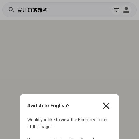
search
filter_list
close
Switch to English?
Would you like to view the English version
of this page?