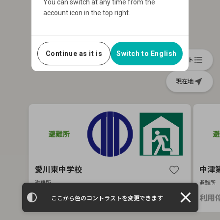
You can switch at any time from the
account icon in the top right.
Continue as it is
Switch to English
format_list_bulleted
リスト
near_me
現在地
愛川東中学校
中津
避難所
避難所
close
利用停止中
利用
ここから色のコントラストを変更できます
Item