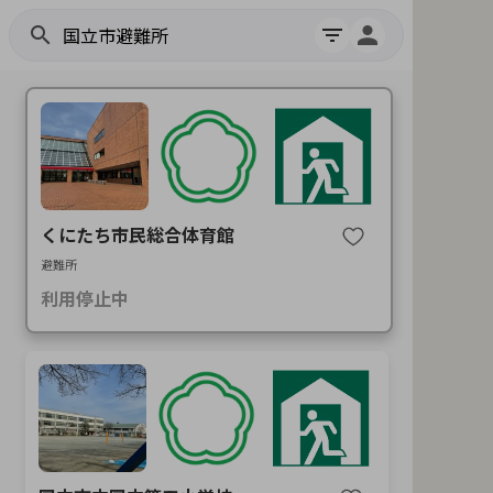
search
filter_list
くにたち市民総合体育館
避難所
利用停止中