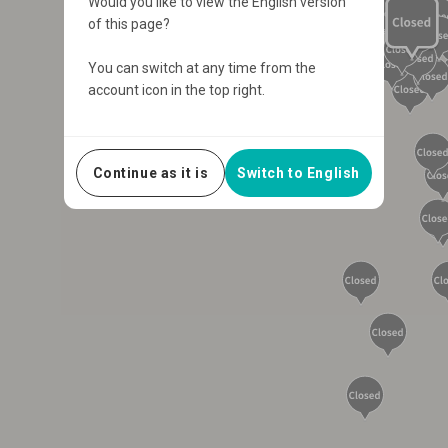
Would you like to view the English version
of this page?
You can switch at any time from the
account icon in the top right.
Continue as it is
Switch to English