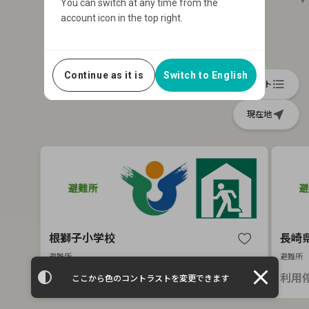
You can switch at any time from the
account icon in the top right.
Continue as it is
Switch to English
format_list_bulleted
リスト
near_me
現在地
根獅子小学校
長崎
避難所
避難所
close
利用停止中
利用
ここから色のコントラストを変更できます
Item