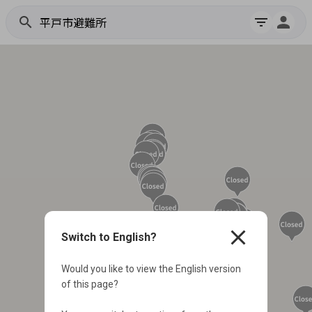
search
filter_list
close
Switch to English?
Would you like to view the English version
of this page?