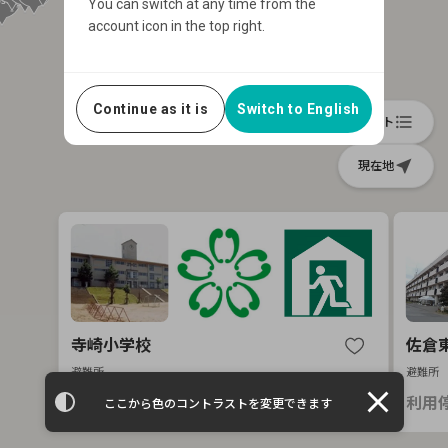
You can switch at any time from the
account icon in the top right.
Continue as it is
Switch to English
format_list_bulleted
リスト
near_me
現在地
寺崎小学校
佐倉
避難所
避難所
close
利用停止中
利用
ここから色のコントラストを変更できます
Item