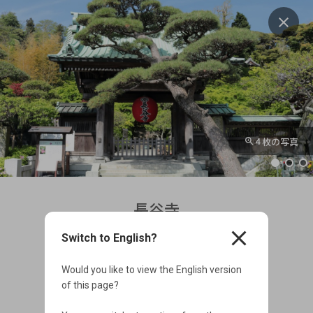
close
4
枚の写真
長谷寺
close
その他
Switch to English?
営業時間外
Would you like to view the English version
of this page?