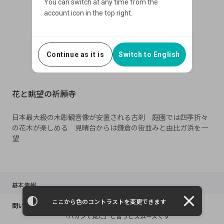
You can switch at any time from the
account icon in the top right.
お気に入り
08:00〜
Continue as it is
Switch to English
花と眺望の祈願寺
日本最大級の木彫観音像が安置される古刹 庭園では四季折々
の花木が楽しめる 見晴台からは鎌倉の街並みと由比ガ浜を一
基本情報
close
ここから色のコントラストを変更できます
0467-22-6300
問い合わせ
「バカンで見た」と言うとスムーズです